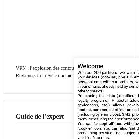
Welcome
VPN : l’explosion des contournements d’âge au
With our 200
partners
, we wish t
Royaume-Uni révèle une menace cyber croissante
your devices (cookies, pixels in em
personal data with our partners, w
in our emails, already held by some o
other contexts.
Processing this data (identifiers,
loyalty programs, IP, postal add
geolocation, etc.) allows devel
content, commercial offers and ad
(including by email, post, SMS, pho
Guide de l'expert
them, measuring their performance
You can "accept all" and withdraw
"cookie" icon
. You can also "set d
processing activities not subject
valid for 6 months.