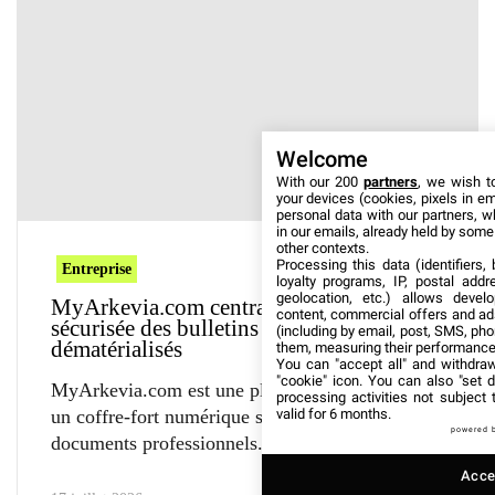
Welcome
With our 200
partners
, we wish t
your devices (cookies, pixels in em
personal data with our partners, w
in our emails, already held by some o
other contexts.
Processing this data (identifiers,
Entreprise
loyalty programs, IP, postal add
geolocation, etc.) allows devel
MyArkevia.com centralise la gestion
content, commercial offers and ad
sécurisée des bulletins de paie
(including by email, post, SMS, pho
dématérialisés
them, measuring their performance
You can "accept all" and withdraw
"cookie" icon
. You can also "set d
MyArkevia.com est une plateforme qui propose
processing activities not subject
valid for 6 months.
un coffre-fort numérique sécurisé pour les
powered 
documents professionnels. Ce
Accep