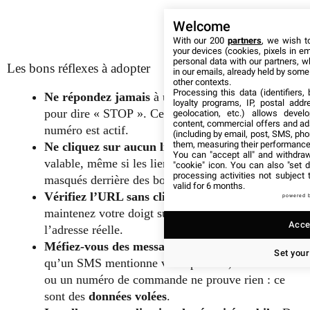
Welcome
With our 200
partners
, we wish t
your devices (cookies, pixels in em
personal data with our partners, w
Les bons réflexes à adopter
in our emails, already held by some o
other contexts.
Processing this data (identifiers,
Ne répondez jamais
à un SMS suspect, même
loyalty programs, IP, postal add
pour dire « STOP ». Cela confirme que votre
geolocation, etc.) allows devel
content, commercial offers and ad
numéro est actif.
(including by email, post, SMS, pho
them, measuring their performance
Ne cliquez sur aucun lien.
La règle d’or reste
You can "accept all" and withdraw
valable, même si les liens sont aujourd’hui
"cookie" icon
. You can also "set d
processing activities not subject
masqués derrière des boutons ou des images.
valid for 6 months.
Vérifiez l’URL sans cliquer.
Sur smartphone,
powered 
maintenez votre doigt sur le lien pour afficher
Accep
l’adresse réelle.
Méfiez-vous des messages personnalisés.
Le fait
Set your
qu’un SMS mentionne votre prénom, votre adresse
ou un numéro de commande ne prouve rien : ce
sont des
données volées
.