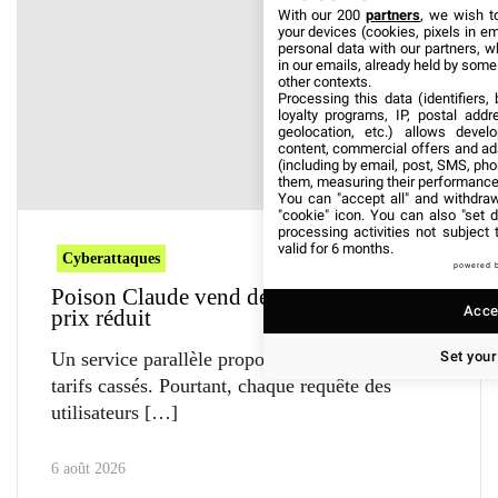
With our 200
partners
, we wish t
your devices (cookies, pixels in em
personal data with our partners, w
in our emails, already held by some o
other contexts.
Processing this data (identifiers,
loyalty programs, IP, postal add
geolocation, etc.) allows devel
content, commercial offers and ad
(including by email, post, SMS, pho
them, measuring their performance
You can "accept all" and withdraw
"cookie" icon
. You can also "set d
processing activities not subject
valid for 6 months.
Cyberattaques
powered 
Poison Claude vend des accès Claude à
Accep
prix réduit
Set your
Un service parallèle propose des accès Claude à
tarifs cassés. Pourtant, chaque requête des
utilisateurs
6 août 2026