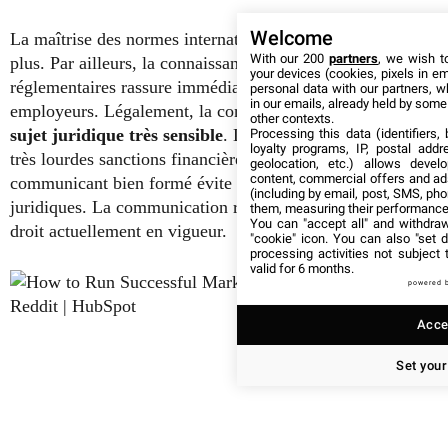
Welcome
La maîtrise des normes internationales est un très grand
With our 200
partners
, we wish t
plus. Par ailleurs, la connaissance des cadres
your devices (cookies, pixels in em
réglementaires rassure immédiatement les futurs
personal data with our partners, w
in our emails, already held by some o
employeurs. Légalement, la conformité des données est un
other contexts.
sujet juridique très sensible
. Les entreprises risquent de
Processing this data (identifiers,
loyalty programs, IP, postal add
très lourdes sanctions financières en cas d’erreur. Ainsi, un
geolocation, etc.) allows devel
content, commercial offers and ad
communicant bien formé évite les dangereuses erreurs
(including by email, post, SMS, pho
juridiques. La communication respecte scrupuleusement le
them, measuring their performance
You can "accept all" and withdraw
droit actuellement en vigueur.
"cookie" icon
. You can also "set d
processing activities not subject
valid for 6 months.
powered 
Accep
Set your