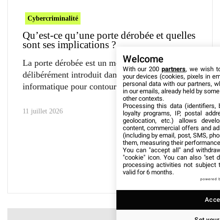
Cybercriminalité
Qu’est-ce qu’une porte dérobée et quelles
sont ses implications ?
Welcome
La porte dérobée est un mécanisme occulte
With our 200
partners
, we wish t
délibérément introduit dans un système
your devices (cookies, pixels in em
personal data with our partners, w
informatique pour contourner
in our emails, already held by some o
other contexts.
Processing this data (identifiers,
11 juillet 2026
loyalty programs, IP, postal add
geolocation, etc.) allows devel
content, commercial offers and ad
(including by email, post, SMS, pho
them, measuring their performance
You can "accept all" and withdraw
"cookie" icon
. You can also "set d
processing activities not subject
valid for 6 months.
powered 
Accep
Set your