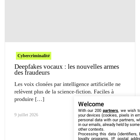
Cybercriminalité
Deepfakes vocaux : les nouvelles armes
des fraudeurs
Les voix clonées par intelligence artificielle ne
relèvent plus de la science-fiction. Faciles à
produire
Welcome
With our 200
partners
, we wish t
9 juillet 2026
your devices (cookies, pixels in em
personal data with our partners, w
in our emails, already held by some o
other contexts.
Processing this data (identifiers,
loyalty programs, IP, postal add