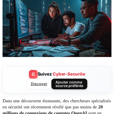
Suivez
Cyber-Securite
Ajouter comme
Discover
source préférée
Dans une découverte étonnante, des chercheurs spécialisés
en sécurité ont récemment révélé que pas moins de
20
millions de connexions de comptes OpenAI
sont en