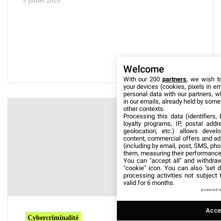
9 juillet 2026
Welcome
With our 200
partners
, we wish t
your devices (cookies, pixels in em
personal data with our partners, w
in our emails, already held by some o
other contexts.
Processing this data (identifiers,
loyalty programs, IP, postal add
geolocation, etc.) allows devel
content, commercial offers and ad
(including by email, post, SMS, pho
them, measuring their performance
You can "accept all" and withdraw
"cookie" icon
. You can also "set d
processing activities not subject
valid for 6 months.
powered 
Accep
Cybercriminalité