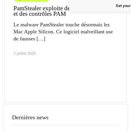
Set your
PamStealer exploite de faux sites Maccy
et des contrôles PAM
Le malware PamStealer touche désormais les
Mac Apple Silicon. Ce logiciel malveillant use
de fausses
3 juillet 2026
Dernières news