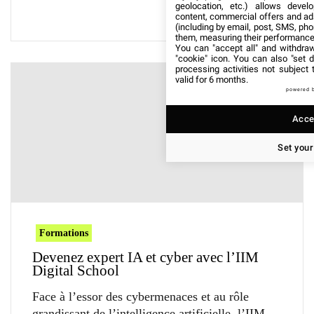
geolocation, etc.) allows devel
content, commercial offers and ad
(including by email, post, SMS, pho
them, measuring their performance
You can "accept all" and withdraw
"cookie" icon
. You can also "set d
processing activities not subject
valid for 6 months.
powered 
Accep
Set your
Formations
Devenez expert IA et cyber avec l’IIM
Digital School
Face à l’essor des cybermenaces et au rôle
grandissant de l’intelligence artificielle, l’IIM