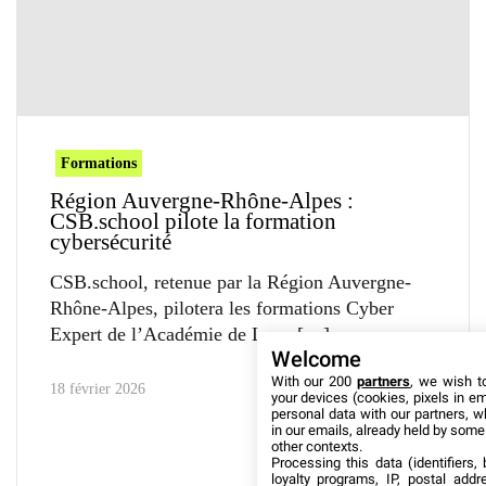
Formations
Région Auvergne-Rhône-Alpes :
CSB.school pilote la formation
cybersécurité
CSB.school, retenue par la Région Auvergne-
Rhône-Alpes, pilotera les formations Cyber
Expert de l’Académie de Lyon
Welcome
With our 200
partners
, we wish t
18 février 2026
your devices (cookies, pixels in em
personal data with our partners, w
in our emails, already held by some o
other contexts.
Processing this data (identifiers,
loyalty programs, IP, postal add