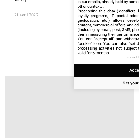
in our emails, already held by some o
other contexts.
Processing this data (identifiers,
21 avril 2026
loyalty programs, IP, postal add
geolocation, etc.) allows devel
content, commercial offers and ad
(including by email, post, SMS, pho
them, measuring their performance
You can "accept all" and withdraw
"cookie" icon
. You can also "set d
processing activities not subject
valid for 6 months.
powered 
Accep
Set your