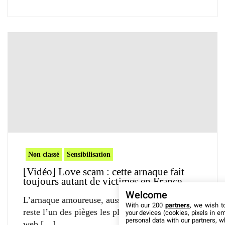
Non classé
Sensibilisation
[Vidéo] Love scam : cette arnaque fait
toujours autant de victimes en France
Welcome
L’arnaque amoureuse, aussi appelée love scam,
With our 200
partners
, we wish t
reste l’un des pièges les plus dévastateurs du
your devices (cookies, pixels in em
personal data with our partners, w
web