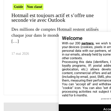
Guide
Non classé
Hotmail est toujours actif et s’offre une
seconde vie avec Outlook
Des millions de comptes Hotmail restent utilisés
chaque jour dans le monde. Les arnaques ciblant
Welcome
With our 200
partners
, we wish t
your devices (cookies, pixels in em
personal data with our partners, w
17 mai 2026
in our emails, already held by some o
other contexts.
Processing this data (identifiers,
loyalty programs, IP, postal add
geolocation, etc.) allows devel
content, commercial offers and ad
(including by email, post, SMS, pho
them, measuring their performance
You can "accept all" and withdraw
"cookie" icon
. You can also "set d
processing activities not subject
valid for 6 months.
powered 
Accep