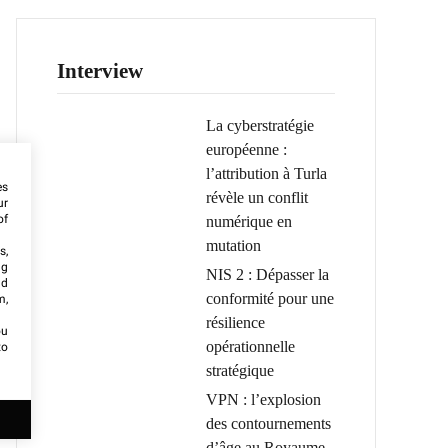
Interview
La cyberstratégie
européenne :
l’attribution à Turla
es
révèle un conflit
ur
of
numérique en
mutation
s,
ng
NIS 2 : Dépasser la
nd
conformité pour une
m,
résilience
ou
opérationnelle
to
stratégique
VPN : l’explosion
des contournements
d’âge au Royaume-