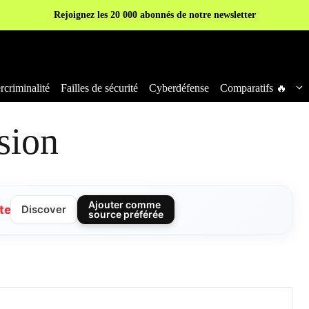
Rejoignez les 20 000 abonnés de notre newsletter
criminalité
Failles de sécurité
Cyberdéfense
Comparatifs 🔥
sion
Ajouter comme
te
Discover
source préférée