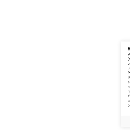
W
(
p
u
P
I
a
s
m
Y
c
c