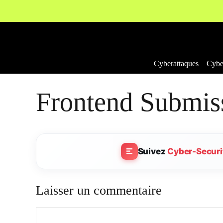
Aller
au
contenu
Cyberattaques
Cyber
Frontend Submis
Suivez
Cyber-Securi
Laisser un commentaire
Commentaire