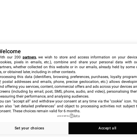
Welcome
ith our 200
partners
, we wish to store and access information on your devic
cookies, pixels in emails, etc.), combine and share your personal data with o
artners, whether collected on this website or in our emails, already held by some 
s, or obtained later, including in other contexts.
rocessing this data (identifiers, browsing, preferences, purchases, loyalty program
P, postal addresses and emails, phone, precise geolocation, etc.) allows developi
nd offering you services, content, commercial offers and ads across your devices a
creens (including by email, post, SMS, phone, audio, and video), personalising the
easuring their performance, and analysing audiences.
ou can "accept all" and withdraw your consent at any time via the "cookie" icon
. Y
an also "set detailed preferences" and object to processing activities not subject 
onsent. These choices remain valid for 6 months.
powered by
Set your choices
Accept all