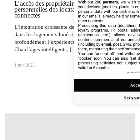
With our 200
partners
, we wish t
L’accès des propriétaires aux données
your devices (cookies, pixels in em
personnelles des locataires via objets
personal data with our partners, w
connectés
in our emails, already held by some o
other contexts.
Processing this data (identifiers,
L’intégration croissante des appareils connectés
loyalty programs, IP, postal add
dans les logements loués transforme
geolocation, etc.) allows devel
content, commercial offers and ad
profondément l’expérience domestique.
(including by email, post, SMS, pho
Chauffages intelligents,
them, measuring their performance
You can "accept all" and withdraw
"cookie" icon
. You can also "set d
processing activities not subject
1 juin 2026
valid for 6 months.
powered 
Accep
Set your