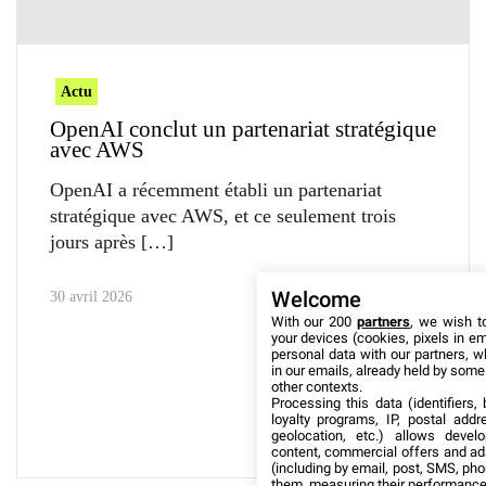
Actu
OpenAI conclut un partenariat stratégique
avec AWS
OpenAI a récemment établi un partenariat
stratégique avec AWS, et ce seulement trois
jours après
Welcome
30 avril 2026
With our 200
partners
, we wish t
your devices (cookies, pixels in em
personal data with our partners, w
in our emails, already held by some o
other contexts.
Processing this data (identifiers,
loyalty programs, IP, postal add
geolocation, etc.) allows devel
content, commercial offers and ad
(including by email, post, SMS, pho
them, measuring their performance