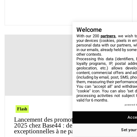
Welcome
With our 200
partners
, we wish t
your devices (cookies, pixels in em
personal data with our partners, w
in our emails, already held by some o
other contexts.
Processing this data (identifiers,
loyalty programs, IP, postal add
geolocation, etc.) allows devel
content, commercial offers and ad
(including by email, post, SMS, pho
them, measuring their performance
You can "accept all" and withdraw
"cookie" icon
. You can also "set d
processing activities not subject
valid for 6 months.
powered 
Flash
Accep
Lancement des promotions Black Friday
2025 chez Base44 : des réductions
Set your
exceptionnelles à ne pas manquer