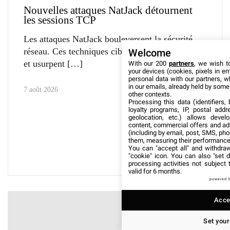
Nouvelles attaques NatJack détournent
les sessions TCP
Les attaques NatJack bouleversent la sécurité
réseau. Ces techniques ciblent les sessions TCP
Welcome
et usurpent
With our 200
partners
, we wish t
your devices (cookies, pixels in em
personal data with our partners, w
in our emails, already held by some o
7 août 2026
other contexts.
Processing this data (identifiers,
loyalty programs, IP, postal add
geolocation, etc.) allows devel
content, commercial offers and ad
(including by email, post, SMS, pho
them, measuring their performance
You can "accept all" and withdraw
"cookie" icon
. You can also "set d
processing activities not subject
valid for 6 months.
powered 
Accep
Set your