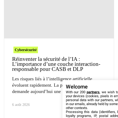
Cybersécurité
Réinventer la sécurité de l’IA :
L’importance d’une couche interaction-
responsable pour CASB et DLP
Les risques liés à l’intelligence artificielle
évoluent rapidement. La protection des données
Welcome
demande aujourd’hui une
With our 200
partners
, we wish t
your devices (cookies, pixels in em
personal data with our partners, w
in our emails, already held by some o
6 août 2026
other contexts.
Processing this data (identifiers,
loyalty programs, IP, postal add