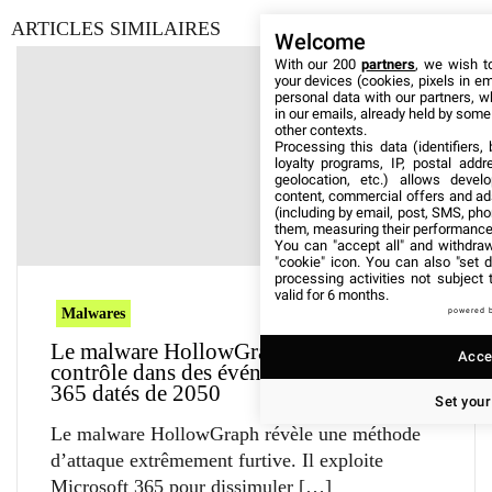
ARTICLES SIMILAIRES
Welcome
With our 200
partners
, we wish t
your devices (cookies, pixels in em
personal data with our partners, w
in our emails, already held by some o
other contexts.
Processing this data (identifiers,
loyalty programs, IP, postal add
geolocation, etc.) allows devel
content, commercial offers and ad
(including by email, post, SMS, pho
them, measuring their performance
You can "accept all" and withdraw
"cookie" icon
. You can also "set d
processing activities not subject
valid for 6 months.
Malwares
powered 
Le malware HollowGraph dissimule son
Accep
contrôle dans des événements Microsoft
365 datés de 2050
Set your
Le malware HollowGraph révèle une méthode
d’attaque extrêmement furtive. Il exploite
Microsoft 365 pour dissimuler