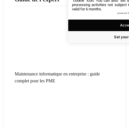
"cookie" icon
. You can also "set d
processing activities not subject
valid for 6 months.
powered 
Accep
Set your
Maintenance informatique en entreprise : guide
complet pour les PME