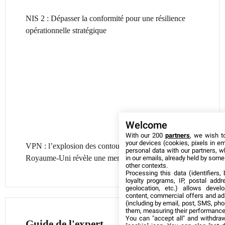
NIS 2 : Dépasser la conformité pour une résilience
opérationnelle stratégique
Welcome
With our 200
partners
, we wish t
your devices (cookies, pixels in em
VPN : l’explosion des contournements d’âge au
personal data with our partners, w
Royaume-Uni révèle une menace cyber croissante
in our emails, already held by some o
other contexts.
Processing this data (identifiers,
loyalty programs, IP, postal add
geolocation, etc.) allows devel
content, commercial offers and ad
(including by email, post, SMS, pho
them, measuring their performance
You can "accept all" and withdraw
Guide de l'expert