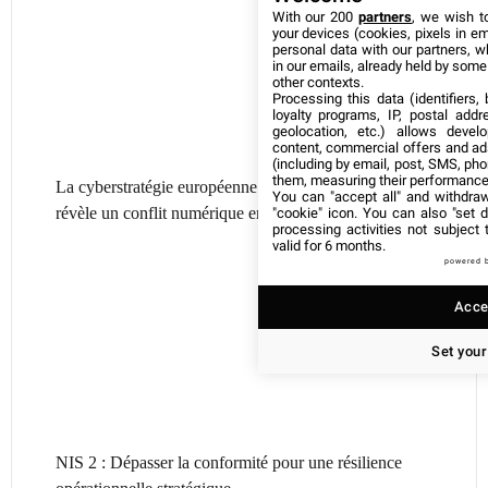
With our 200
partners
, we wish t
your devices (cookies, pixels in em
personal data with our partners, w
in our emails, already held by some o
other contexts.
Processing this data (identifiers,
loyalty programs, IP, postal add
geolocation, etc.) allows devel
content, commercial offers and ad
(including by email, post, SMS, pho
them, measuring their performance
La cyberstratégie européenne : l’attribution à Turla
You can "accept all" and withdraw
révèle un conflit numérique en mutation
"cookie" icon
. You can also "set d
processing activities not subject
valid for 6 months.
powered 
Accep
Set your
NIS 2 : Dépasser la conformité pour une résilience