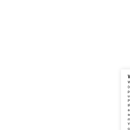
W
(
p
u
P
I
a
s
m
Y
c