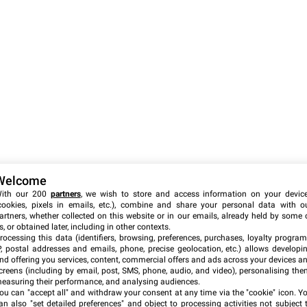
Welcome
ith our 200
partners
, we wish to store and access information on your devic
cookies, pixels in emails, etc.), combine and share your personal data with o
artners, whether collected on this website or in our emails, already held by some 
s, or obtained later, including in other contexts.
rocessing this data (identifiers, browsing, preferences, purchases, loyalty program
P, postal addresses and emails, phone, precise geolocation, etc.) allows developi
nd offering you services, content, commercial offers and ads across your devices a
creens (including by email, post, SMS, phone, audio, and video), personalising the
easuring their performance, and analysing audiences.
ou can "accept all" and withdraw your consent at any time via the "cookie" icon
. Y
an also "set detailed preferences" and object to processing activities not subject 