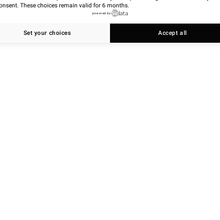
onsent. These choices remain valid for 6 months.
powered by
Set your choices
Accept all