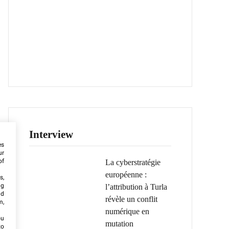
Interview
es
ur
of
La cyberstratégie
européenne :
s,
ng
l’attribution à Turla
nd
révèle un conflit
m,
numérique en
ou
mutation
to