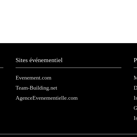
Sites événementiel
P
Evenement.com
M
Team-Building.net
D
AgenceEvenementielle.com
I
G
I