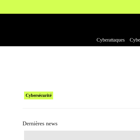
Aller
au
contenu
Cyberattaques
Cyber
Cybersécurité
Dernières news