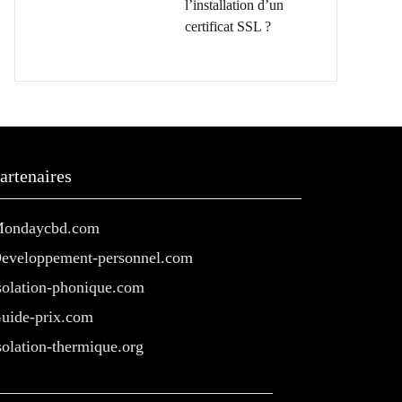
l’installation d’un
certificat SSL ?
artenaires
ondaycbd.com
eveloppement-personnel.com
solation-phonique.com
uide-prix.com
solation-thermique.org