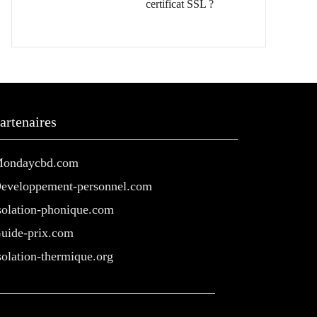
certificat SSL ?
artenaires
ondaycbd.com
eveloppement-personnel.com
solation-phonique.com
uide-prix.com
solation-thermique.org