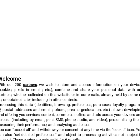
Welcome
ith our 200
partners
, we wish to store and access information on your devic
cookies, pixels in emails, etc.), combine and share your personal data with o
artners, whether collected on this website or in our emails, already held by some 
s, or obtained later, including in other contexts.
rocessing this data (identifiers, browsing, preferences, purchases, loyalty program
P, postal addresses and emails, phone, precise geolocation, etc.) allows developi
nd offering you services, content, commercial offers and ads across your devices a
creens (including by email, post, SMS, phone, audio, and video), personalising the
easuring their performance, and analysing audiences.
ou can "accept all" and withdraw your consent at any time via the "cookie" icon
. Y
an also "set detailed preferences" and object to processing activities not subject 
onsent. These choices remain valid for 6 months.