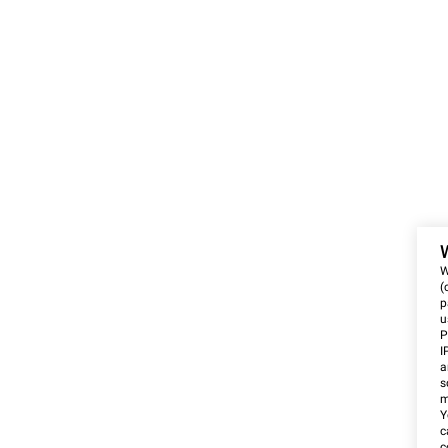
W
(
p
u
P
I
a
s
m
Y
c
c