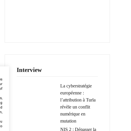
Interview
es
ur
La cyberstratégie
of
européenne :
s,
l’attribution à Turla
ng
révèle un conflit
nd
m,
numérique en
mutation
ou
to
NIS 2 : Dépasser la