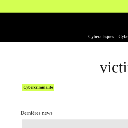
Aller
au
contenu
Cyberattaques
Cyber
vict
Cybercriminalité
Dernières news