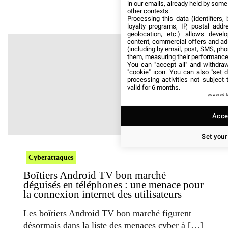
in our emails, already held by some o
other contexts.
Processing this data (identifiers,
loyalty programs, IP, postal add
geolocation, etc.) allows devel
content, commercial offers and ad
(including by email, post, SMS, pho
them, measuring their performance
You can "accept all" and withdraw
"cookie" icon
. You can also "set d
processing activities not subject
valid for 6 months.
powered 
Accep
Set your
Cyberattaques
Boîtiers Android TV bon marché
déguisés en téléphones : une menace pour
la connexion internet des utilisateurs
Les boîtiers Android TV bon marché figurent
désormais dans la liste des menaces cyber à