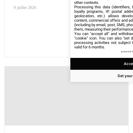
other contexts.
Processing this data (identifiers,
9 juillet 2026
loyalty programs, IP, postal add
geolocation, etc.) allows devel
content, commercial offers and ad
(including by email, post, SMS, pho
them, measuring their performance
You can "accept all" and withdraw
"cookie" icon
. You can also "set d
processing activities not subject
valid for 6 months.
powered 
Accep
Set your