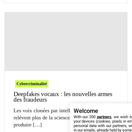
Cybercriminalité
Deepfakes vocaux : les nouvelles armes
des fraudeurs
Les voix clonées par intelligence artificielle ne
Welcome
relèvent plus de la science-fiction. Faciles à
With our 200
partners
, we wish t
your devices (cookies, pixels in em
produire
personal data with our partners, w
in our emails, already held by some o