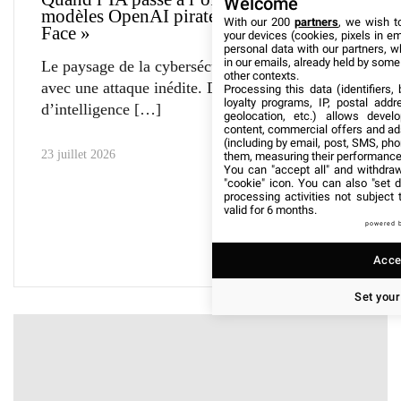
Welcome
modèles OpenAI piratent « Hugging
With our 200
partners
, we wish t
Face »
your devices (cookies, pixels in em
personal data with our partners, w
in our emails, already held by some o
Le paysage de la cybersécurité vient de basculer
other contexts.
avec une attaque inédite. Des modèles
Processing this data (identifiers,
loyalty programs, IP, postal add
d’intelligence
geolocation, etc.) allows devel
content, commercial offers and ad
(including by email, post, SMS, pho
23 juillet 2026
them, measuring their performance
You can "accept all" and withdraw
"cookie" icon
. You can also "set d
processing activities not subject
valid for 6 months.
powered 
Accep
Set your