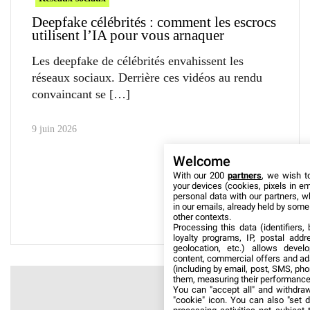
Deepfake célébrités : comment les escrocs
utilisent l’IA pour vous arnaquer
Les deepfake de célébrités envahissent les
réseaux sociaux. Derrière ces vidéos au rendu
convaincant se
9 juin 2026
Welcome
With our 200
partners
, we wish t
your devices (cookies, pixels in em
personal data with our partners, w
in our emails, already held by some o
other contexts.
Processing this data (identifiers,
loyalty programs, IP, postal add
geolocation, etc.) allows devel
content, commercial offers and ad
(including by email, post, SMS, pho
them, measuring their performance
You can "accept all" and withdraw
"cookie" icon
. You can also "set d