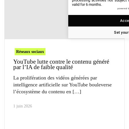
processing activities not subject
valid for 6 months.
powered 
Accep
Set your
Réseaux sociaux
YouTube lutte contre le contenu généré
par l’IA de faible qualité
La prolifération des vidéos générées par
intelligence artificielle sur YouTube bouleverse
l’écosystème du contenu en
1 juin 2026