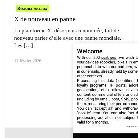
Réseaux sociaux
X de nouveau en panne
La plateforme X, désormais renommée, fait de
nouveau parler d’elle avec une panne mondiale.
Les
Welcome
With our 200
partners
, we wish t
17 février 2026
your devices (cookies, pixels in em
personal data with our partners, w
in our emails, already held by some o
other contexts.
Processing this data (identifiers,
loyalty programs, IP, postal add
geolocation, etc.) allows devel
content, commercial offers and ad
(including by email, post, SMS, pho
them, measuring their performance
You can "accept all" and withdraw
"cookie" icon
. You can also "set d
processing activities not subject
valid for 6 months.
powered 