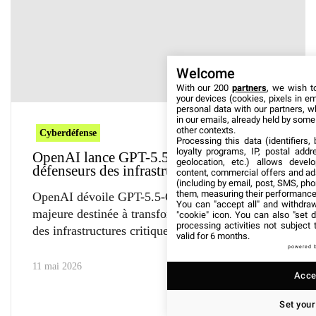
Welcome
With our 200
partners
, we wish t
your devices (cookies, pixels in em
personal data with our partners, w
in our emails, already held by some o
other contexts.
Cyberdéfense
Processing this data (identifiers,
loyalty programs, IP, postal add
OpenAI lance GPT-5.5-Cyber, l’allié des
geolocation, etc.) allows devel
défenseurs des infrastructures critiques
content, commercial offers and ad
(including by email, post, SMS, pho
them, measuring their performance
OpenAI dévoile GPT-5.5-Cyber, une avancée
You can "accept all" and withdraw
majeure destinée à transformer la cybersécurité
"cookie" icon
. You can also "set d
processing activities not subject
des infrastructures critiques. Ce
valid for 6 months.
powered 
11 mai 2026
Accep
Set your