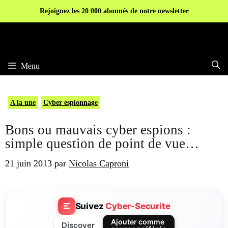
Aller
Rejoignez les 20 000 abonnés de notre newsletter
au
contenu
Menu
A la une
Cyber espionnage
Bons ou mauvais cyber espions :
simple question de point de vue…
21 juin 2013
par
Nicolas Caproni
Suivez
Cyber-Securite
Ajouter comme
Discover