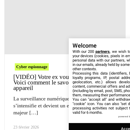
Welcome
With our 200
partners
, we wish t
your devices (cookies, pixels in em
personal data with our partners, w
in our emails, already held by some o
Cyber espionnage
other contexts.
Processing this data (identifiers,
[VIDÉO] Votre ex vous surveille encore ?
loyalty programs, IP, postal add
Voici comment le savoir et sécuriser votre
geolocation, etc.) allows devel
content, commercial offers and ad
appareil
(including by email, post, SMS, pho
them, measuring their performance
La surveillance numérique au sein du couple
You can "accept all" and withdraw
"cookie" icon
. You can also "set d
s’intensifie et devient un enjeu de sécurité
processing activities not subject
majeur
valid for 6 months.
powered 
23 février 2026
Accep