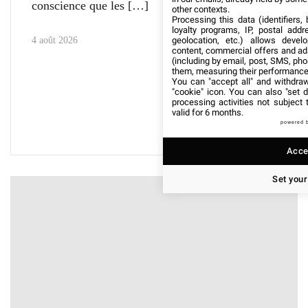
conscience que les
other contexts.
Processing this data (identifiers,
loyalty programs, IP, postal add
geolocation, etc.) allows devel
4 août 2026
content, commercial offers and ad
(including by email, post, SMS, pho
them, measuring their performance
You can "accept all" and withdraw
"cookie" icon
. You can also "set d
processing activities not subject
valid for 6 months.
powered 
Accep
Set your