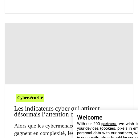
Cybersécurité
Les indicateurs cyber qui attirent
désormais l’attention des dirigeants
Welcome
With our 200
partners
, we wish t
Alors que les cybermenaces s’accélèrent et
your devices (cookies, pixels in em
gagnent en complexité, les dirigeants prennent
personal data with our partners, w
in our emails, already held by some o