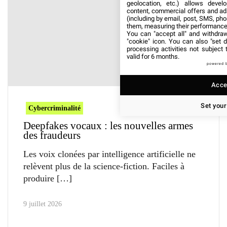
geolocation, etc.) allows devel
content, commercial offers and ad
(including by email, post, SMS, pho
them, measuring their performance
You can "accept all" and withdraw
"cookie" icon
. You can also "set d
processing activities not subject
valid for 6 months.
powered 
Accep
Set your
Cybercriminalité
Deepfakes vocaux : les nouvelles armes
des fraudeurs
Les voix clonées par intelligence artificielle ne
relèvent plus de la science-fiction. Faciles à
produire
9 juillet 2026