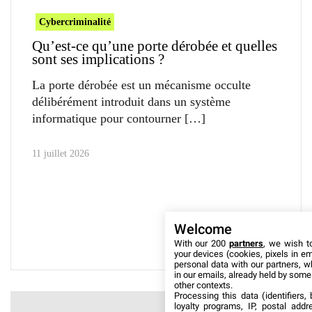
Cybercriminalité
Qu’est-ce qu’une porte dérobée et quelles
sont ses implications ?
La porte dérobée est un mécanisme occulte
délibérément introduit dans un système
informatique pour contourner
11 juillet 2026
Welcome
With our 200
partners
, we wish t
your devices (cookies, pixels in em
personal data with our partners, w
in our emails, already held by some o
other contexts.
Processing this data (identifiers,
loyalty programs, IP, postal add