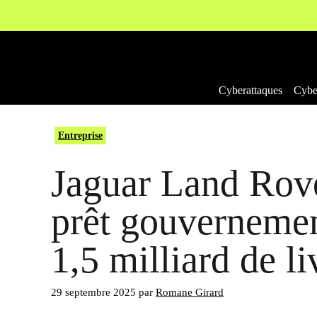
Aller
au
contenu
Cyberattaques
Cyber
Entreprise
Jaguar Land Rove
prêt gouvernemen
1,5 milliard de li
29 septembre 2025
par
Romane Girard