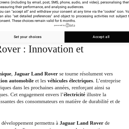
creens (including by email, post, SMS, phone, audio, and video), personalising the
easuring their performance, and analysing audiences.
adopter des stratégies robustes de
cyber sécurité
. Des
ou can "accept all" and withdraw your consent at any time via the "cookie" icon
. Y
an also "set detailed preferences" and object to processing activities not subject 
 des conseils précieux pour identifier et éviter les pièges
onsent. These choices remain valid for 6 months.
ndra de sa capacité à intégrer ces pratiques dans ses
powered by
Set your choices
Accept all
over : Innovation et
nique
,
Jaguar Land Rover
se tourne résolument vers
tion automobile
et les
véhicules électriques
. L’entreprise
iques dans les prochaines années, renforçant ainsi sa
ques. Cet engagement envers l’
électricité
illustre la
oissantes des consommateurs en matière de durabilité et de
 le développement permettra à
Jaguar Land Rover
de