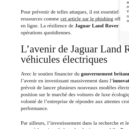
s
m
Pour prévenir de telles attaques, il est essentiel d’
Y
c
ressources comme
cet article sur le phishing
offrent
c
en ligne. La résilience de
Jaguar Land Rover
dépe
opérations quotidiennes.
L’avenir de Jaguar Land R
véhicules électriques
Avec le soutien financier du
gouvernement britan
l’avenir en investissant massivement dans l’
innova
prévoit de lancer plusieurs nouveaux modèles électr
position sur le marché des voitures de luxe écologi
volonté de l’entreprise de répondre aux attentes cr
performance.
Par ailleurs, l’investissement dans la recherche et