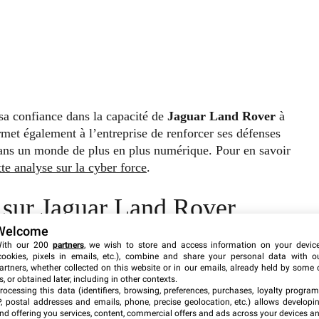
sa confiance dans la capacité de
Jaguar Land Rover
à
rmet également à l’entreprise de renforcer ses défenses
dans un monde de plus en plus numérique. Pour en savoir
tte analyse sur la cyber force
.
e sur Jaguar Land Rover
Welcome
e
Jaguar Land Rover
pendant plusieurs semaines,
ith our 200
partners
, we wish to store and access information on your devic
cookies, pixels in emails, etc.), combine and share your personal data with o
mettant en péril près de 120 000 emplois. Cet incident met
artners, whether collected on this website or in our emails, already held by some 
ues dans l’
industrie automobile
et l’importance de
s, or obtained later, including in other contexts.
rocessing this data (identifiers, browsing, preferences, purchases, loyalty program
, survenue à la fin août, a perturbé la chaîne
P, postal addresses and emails, phone, precise geolocation, etc.) allows developi
icules luxueux et électriques.
nd offering you services, content, commercial offers and ads across your devices a