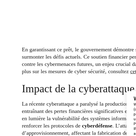
En garantissant ce prêt, le gouvernement démontre 
surmonter les défis actuels. Ce soutien financier pe
contre les cybermenaces futures, un enjeu crucial 
plus sur les mesures de cyber sécurité, consultez
ce
Impact de la cyberattaqu
La récente cyberattaque a paralysé la production d
W
(
entraînant des pertes financières significatives et 
p
en lumière la vulnérabilité des systèmes informatiq
u
P
renforcer les protocoles de
cyberdéfense
. L’attaque
I
d’approvisionnement, affectant la fabrication de véh
a