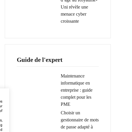
Uni révèle une
menace cyber
croissante
Guide de l'expert
Maintenance
informatique en
entreprise : guide
complet pour les
es
PME
ur
of
Choisir un
gestionnaire de mots
s,
ng
de passe adapté à
nd