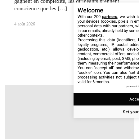
gagnent en complexité, les dirigeants prennent
conscience que les
Welcome
With our 200
partners
, we wish t
your devices (cookies, pixels in em
4 août 2026
personal data with our partners, w
in our emails, already held by some o
other contexts.
Processing this data (identifiers,
loyalty programs, IP, postal add
geolocation, etc.) allows devel
content, commercial offers and ad
(including by email, post, SMS, pho
them, measuring their performance
You can "accept all" and withdraw
"cookie" icon
. You can also "set d
processing activities not subject
valid for 6 months.
powered 
Accep
Set your