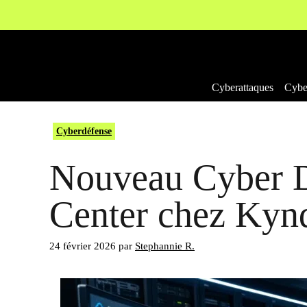
Aller
au
contenu
Cyberattaques
Cyber
Cyberdéfense
Nouveau Cyber D
Center chez Kyn
24 février 2026
par
Stephannie R.