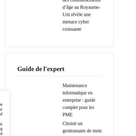
d’âge au Royaume-
Uni révèle une
menace cyber
croissante
Guide de l'expert
Maintenance
informatique en
entreprise : guide
es
complet pour les
ur
PME
of
Choisir un
s,
ng
gestionnaire de mots
nd