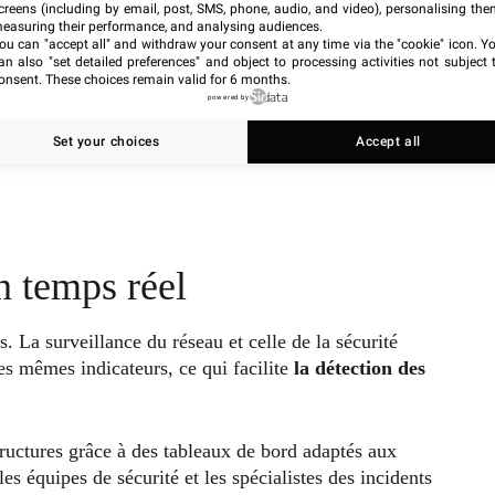
creens (including by email, post, SMS, phone, audio, and video), personalising the
easuring their performance, and analysing audiences.
ou can "accept all" and withdraw your consent at any time via the "cookie" icon
. Y
an also "set detailed preferences" and object to processing activities not subject 
onsent. These choices remain valid for 6 months.
powered by
Set your choices
Accept all
n temps réel
. La surveillance du réseau et celle de la sécurité
es mêmes indicateurs, ce qui facilite
la détection des
structures grâce à des tableaux de bord adaptés aux
es équipes de sécurité et les spécialistes des incidents