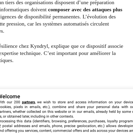
 tiers des organisations disposent d’une préparation
s informatiques doivent
composer avec des attaques plus
exigences de disponibilité permanentes. L’évolution des
te pression, car les systèmes automatisés circulent
s.
ésilience chez Kyndryl, explique que ce dispositif associe
t expertise technique. C’est important pour améliorer la
tiques.
Welcome
ith our 200
partners
, we wish to store and access information on your devic
cookies, pixels in emails, etc.), combine and share your personal data with o
artners, whether collected on this website or in our emails, already held by some 
s, or obtained later, including in other contexts.
rocessing this data (identifiers, browsing, preferences, purchases, loyalty program
P, postal addresses and emails, phone, precise geolocation, etc.) allows developi
nd offering you services, content, commercial offers and ads across your devices a