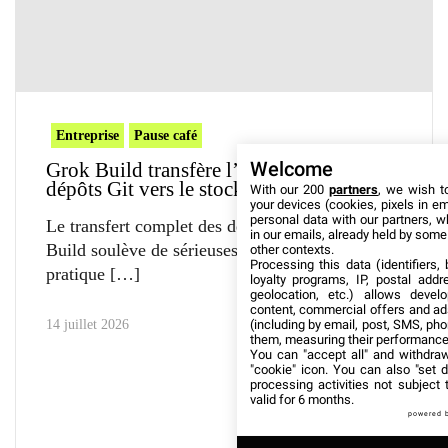
Entreprise
Pause café
Welcome
Grok Build transfère l’intégralité des
dépôts Git vers le stockage xAI
With our 200
partners
, we wish t
your devices (cookies, pixels in em
personal data with our partners, w
Le transfert complet des dépôts Git via Grok
in our emails, already held by some o
Build soulève de sérieuses questions. Cette
other contexts.
Processing this data (identifiers,
pratique
loyalty programs, IP, postal add
geolocation, etc.) allows devel
content, commercial offers and ad
(including by email, post, SMS, pho
14 juillet 2026
them, measuring their performance
You can "accept all" and withdraw
"cookie" icon
. You can also "set d
processing activities not subject
valid for 6 months.
powered 