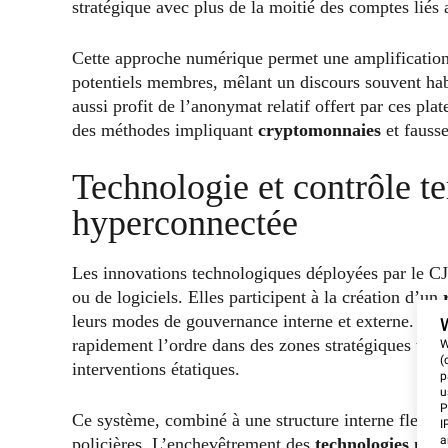
stratégique avec plus de la moitié des comptes liés a
Cette approche numérique permet une amplification 
potentiels membres, mêlant un discours souvent habil
aussi profit de l’anonymat relatif offert par ces pla
des méthodes impliquant
cryptomonnaies
et fausse
Technologie et contrôle ter
hyperconnectée
Les innovations technologiques déployées par le CJN
ou de logiciels. Elles participent à la création d’un
leurs modes de gouvernance interne et externe. La 
rapidement l’ordre dans des zones stratégiques tout 
W
(
interventions étatiques.
p
u
P
Ce système, combiné à une structure interne flexible,
I
a
policières. L’enchevêtrement des
technologies mod