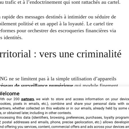
u trafic et à l’endoctrinement qui sont rattachés au cartel.
rapide des messages destinés à intimider ou séduire de
ement politisé et un appel à la loyauté. Le cartel tire
teformes pour orchestrer des escroqueries financières via
s identités.
ritorial : vers une criminalité
G ne se limitent pas à la simple utilisation d’appareils
réseau de surveillance numérique
qui module finement
maîtrise des technologies leur permet d’imposer
Welcome
en adaptant leurs tactiques face à l’évolution des
ith our 200
partners
, we wish to store and access information on your devic
cookies, pixels in emails, etc.), combine and share your personal data with o
artners, whether collected on this website or in our emails, already held by some 
s, or obtained later, including in other contexts.
rocessing this data (identifiers, browsing, preferences, purchases, loyalty program
 rend le cartel plus résilient face aux pressions
P, postal addresses and emails, phone, precise geolocation, etc.) allows developi
nd offering you services, content, commercial offers and ads across your devices a
ernes
avec des pratiques ancestrales de circulation de