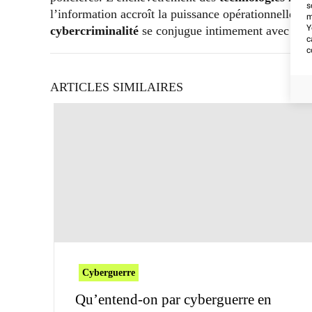
s
l’information accroît la puissance opérationnelle du 
m
Y
cybercriminalité
se conjugue intimement avec la vi
c
c
ARTICLES SIMILAIRES
Cyberguerre
Qu’entend-on par cyberguerre en