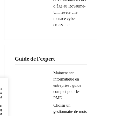
d’âge au Royaume-
Uni révèle une
menace cyber
croissante
Guide de l'expert
Maintenance
informatique en
entreprise : guide
es
complet pour les
ur
PME
of
Choisir un
s,
ng
gestionnaire de mots
nd