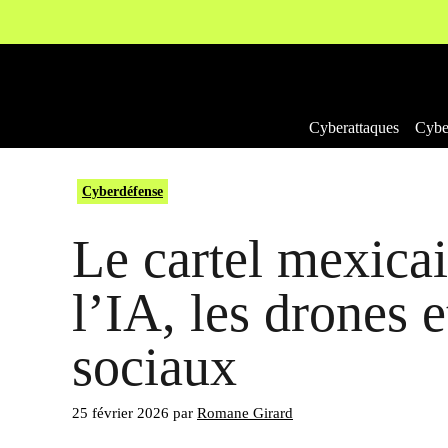
Aller
au
contenu
Cyberattaques
Cyber
Cyberdéfense
Le cartel mexica
l’IA, les drones e
sociaux
25 février 2026
par
Romane Girard