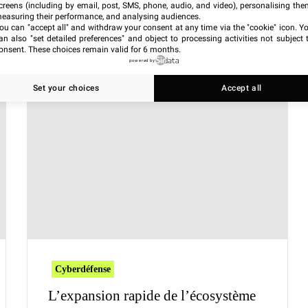
creens (including by email, post, SMS, phone, audio, and video), personalising the
cartel, laissant entrevoir un modèle de criminalité où la
easuring their performance, and analysing audiences.
ou can "accept all" and withdraw your consent at any time via the "cookie" icon
. Y
olence de terrain.
an also "set detailed preferences" and object to processing activities not subject 
onsent. These choices remain valid for 6 months.
powered by
Set your choices
Accept all
Cyberdéfense
L’expansion rapide de l’écosystème