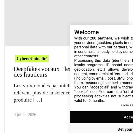
Welcome
With our 200
partners
, we wish t
your devices (cookies, pixels in em
personal data with our partners, w
in our emails, already held by some o
other contexts.
Cybercriminalité
Processing this data (identifiers,
loyalty programs, IP, postal add
Deepfakes vocaux : les nouvelles armes
geolocation, etc.) allows devel
des fraudeurs
content, commercial offers and ad
(including by email, post, SMS, pho
them, measuring their performance
Les voix clonées par intelligence artificielle ne
You can "accept all" and withdraw
"cookie" icon
. You can also "set d
relèvent plus de la science-fiction. Faciles à
processing activities not subject
produire
valid for 6 months.
powered 
9 juillet 2026
Accep
Set your