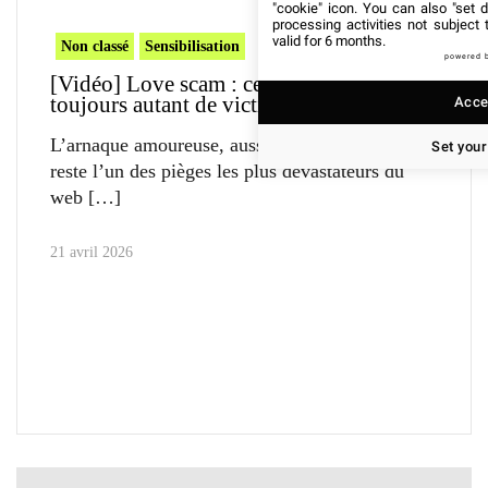
"cookie" icon
. You can also "set d
processing activities not subject
valid for 6 months.
Non classé
Sensibilisation
powered 
[Vidéo] Love scam : cette arnaque fait
toujours autant de victimes en France
Accep
L’arnaque amoureuse, aussi appelée love scam,
Set your
reste l’un des pièges les plus dévastateurs du
web
21 avril 2026