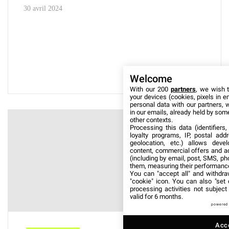
30 avril 2024
Welcome
With our 200
partners
, we wish 
your devices (cookies, pixels in e
personal data with our partners, 
in our emails, already held by some 
other contexts.
Processing this data (identifiers
loyalty programs, IP, postal ad
geolocation, etc.) allows deve
content, commercial offers and a
(including by email, post, SMS, ph
them, measuring their performanc
You can "accept all" and withdra
"cookie" icon
. You can also "set 
processing activities not subjec
valid for 6 months.
powered
Acce