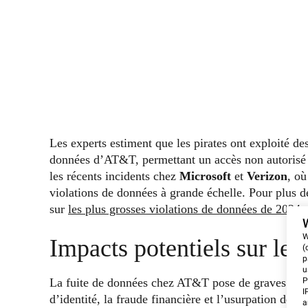
Les experts estiment que les pirates ont exploité des
données d’AT&T, permettant un accès non autorisé et
les récents incidents chez
Microsoft
et
Verizon
, où
violations de données à grande échelle. Pour plus de 
sur
les plus grosses violations de données de 2024
.
W
Impacts potentiels sur les 
(
p
u
La fuite de données chez AT&T pose de graves risqu
P
I
d’identité, la fraude financière et l’usurpation de 
a