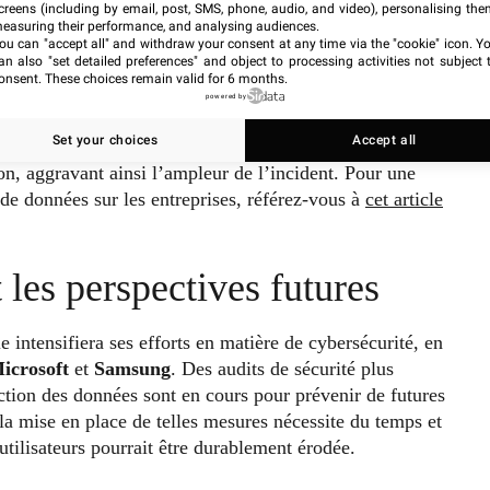
bercriminalité. Parallèlement, AT&T pourrait faire face à
creens (including by email, post, SMS, phone, audio, and video), personalising the
easuring their performance, and analysing audiences.
es à celles rencontrées par
Bouygues Telecom
et
Nokia
,
ou can "accept all" and withdraw your consent at any time via the "cookie" icon
. Y
tes importantes et une dégradation de la confiance des
an also "set detailed preferences" and object to processing activities not subject 
onsent. These choices remain valid for 6 months.
powered by
Set your choices
Accept all
mpris des fournisseurs de services cloud comme Snowflake,
ion, aggravant ainsi l’ampleur de l’incident. Pour une
 de données sur les entreprises, référez-vous à
cet article
les perspectives futures
e intensifiera ses efforts en matière de cybersécurité, en
icrosoft
et
Samsung
. Des audits de sécurité plus
ction des données sont en cours pour prévenir de futures
la mise en place de telles mesures nécessite du temps et
utilisateurs pourrait être durablement érodée.