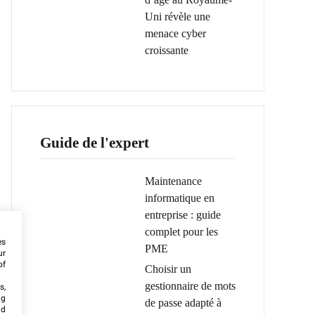
Uni révèle une
menace cyber
croissante
Guide de l'expert
Maintenance
informatique en
entreprise : guide
complet pour les
es
PME
ur
of
Choisir un
gestionnaire de mots
s,
ng
de passe adapté à
nd