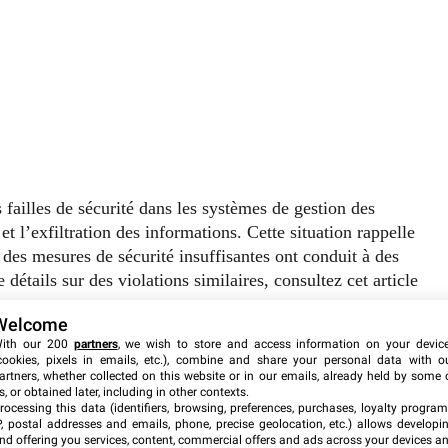
 failles de sécurité dans les systèmes de gestion des
 l’exfiltration des informations. Cette situation rappelle
 des mesures de sécurité insuffisantes ont conduit à des
détails sur des violations similaires, consultez cet article
Welcome
ith our 200
partners
, we wish to store and access information on your devic
utilisateurs et les entreprises
cookies, pixels in emails, etc.), combine and share your personal data with o
artners, whether collected on this website or in our emails, already held by some 
s, or obtained later, including in other contexts.
es pour les utilisateurs concernés, notamment le vol
rocessing this data (identifiers, browsing, preferences, purchases, loyalty program
P, postal addresses and emails, phone, precise geolocation, etc.) allows developi
données personnelles. Les victimes pourraient être exposées
nd offering you services, content, commercial offers and ads across your devices a