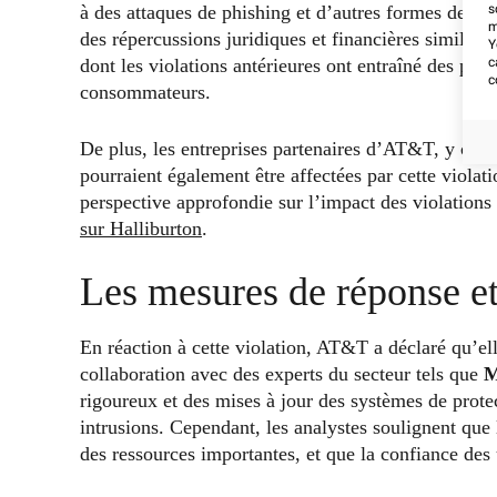
à des attaques de phishing et d’autres formes de cy
s
m
des répercussions juridiques et financières similair
Y
dont les violations antérieures ont entraîné des per
c
c
consommateurs.
De plus, les entreprises partenaires d’AT&T, y co
pourraient également être affectées par cette violat
perspective approfondie sur l’impact des violations
sur Halliburton
.
Les mesures de réponse et 
En réaction à cette violation, AT&T a déclaré qu’ell
collaboration avec des experts du secteur tels que
M
rigoureux et des mises à jour des systèmes de prote
intrusions. Cependant, les analystes soulignent que 
des ressources importantes, et que la confiance des 