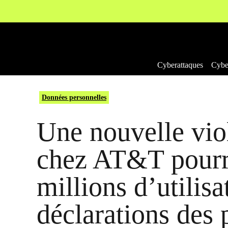
Aller
au
contenu
Cyberattaques
Cyber
Données personnelles
Une nouvelle vio
chez AT&T pourra
millions d’utilisa
déclarations des 