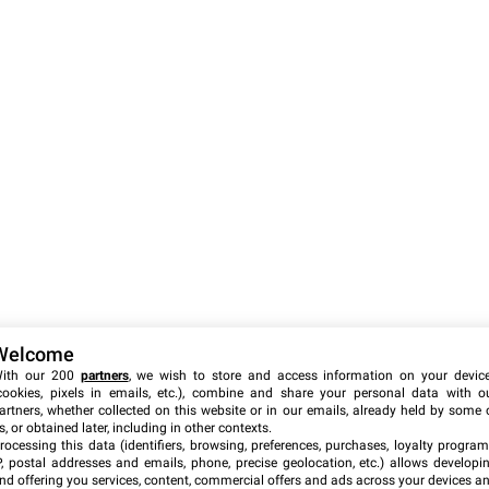
Welcome
ith our 200
partners
, we wish to store and access information on your devic
cookies, pixels in emails, etc.), combine and share your personal data with o
artners, whether collected on this website or in our emails, already held by some 
s, or obtained later, including in other contexts.
rocessing this data (identifiers, browsing, preferences, purchases, loyalty program
P, postal addresses and emails, phone, precise geolocation, etc.) allows developi
nd offering you services, content, commercial offers and ads across your devices a