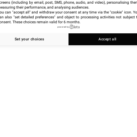
creens (including by email, post, SMS, phone, audio, and video), personalising the
easuring their performance, and analysing audiences.
ou can "accept all" and withdraw your consent at any time via the "cookie" icon
. Y
an also "set detailed preferences" and object to processing activities not subject 
onsent. These choices remain valid for 6 months.
powered by
Set your choices
Accept all