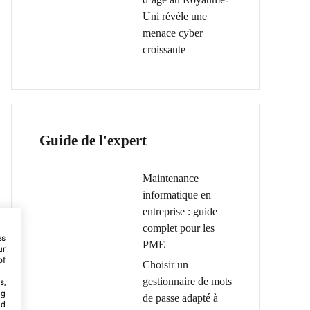
Uni révèle une
menace cyber
croissante
Guide de l'expert
Maintenance
informatique en
entreprise : guide
complet pour les
es
PME
ur
of
Choisir un
gestionnaire de mots
s,
ng
de passe adapté à
nd