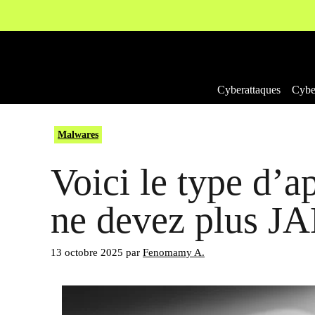
Aller
au
contenu
Cyberattaques
Cyber
Malwares
Voici le type d’a
ne devez plus J
13 octobre 2025
par
Fenomamy A.