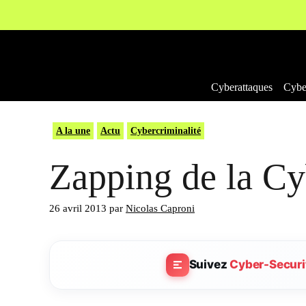
Aller
au
contenu
Cyberattaques
Cyber
A la une
Actu
Cybercriminalité
Zapping de la Cy
26 avril 2013
par
Nicolas Caproni
Suivez
Cyber-Securi