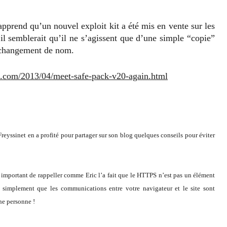
pprend qu’un nouvel exploit kit a été mis en vente sur les
l semblerait qu’il ne s’agissent que d’une simple “copie”
n changement de nom.
e.com/2013/04/meet-safe-pack-v20-again.html
 Freyssinet en a profité pour partager sur son blog quelques conseils pour éviter
t important de rappeller comme Eric l’a fait que le HTTPS n’est pas un élément
ue simplement que les communications entre votre navigateur et le site sont
ne personne !