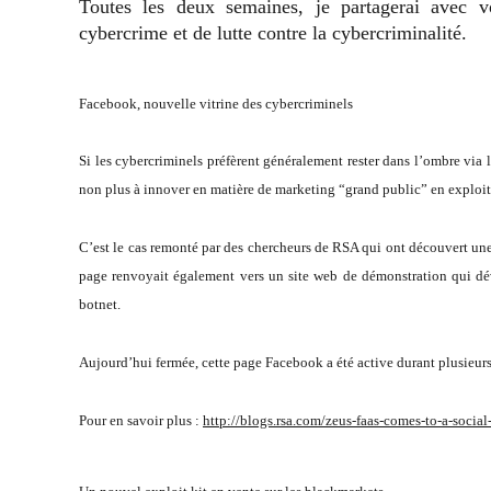
Toutes les deux semaines, je partagerai avec vo
cybercrime et de lutte contre la cybercriminalité.
Facebook, nouvelle vitrine des cybercriminels
Si les cybercriminels préfèrent généralement rester dans l’ombre via 
non plus à innover en matière de marketing “grand public” en exploit
C’est le cas remonté par des chercheurs de RSA qui ont découvert une
page renvoyait également vers un site web de démonstration qui dév
botnet.
Aujourd’hui fermée, cette page Facebook a été active durant plusieur
Pour en savoir plus :
http://blogs.rsa.com/zeus-faas-comes-to-a-socia