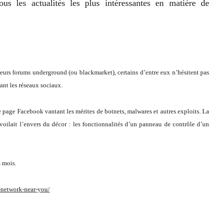
us les actualités les plus intéressantes en matière de
leurs forums underground (ou blackmarket), certains d’entre eux n’hésitent pas
ant les réseaux sociaux.
 page Facebook vantant les mérites de botnets, malwares et autres exploits. La
oilait l’envers du décor : les fonctionnalités d’un panneau de contrôle d’un
s mois.
l-network-near-you/