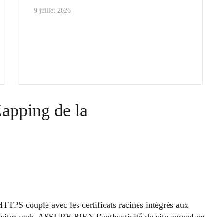
9 juillet 2026
Zapping de la
TTPS couplé avec les certificats racines intégrés aux
nts sites web, ASSURE BIEN l’authenticité du site auquel on