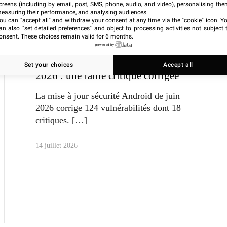
creens (including by email, post, SMS, phone, audio, and video), personalising the
easuring their performance, and analysing audiences.
ou can "accept all" and withdraw your consent at any time via the "cookie" icon
. Y
an also "set detailed preferences" and object to processing activities not subject 
onsent. These choices remain valid for 6 months.
Actu
powered by
Mise à jour de sécurité Android juin
Set your choices
Accept all
2026 : une faille critique corrigée
La mise à jour sécurité Android de juin
2026 corrige 124 vulnérabilités dont 18
critiques.
14 juillet 2026