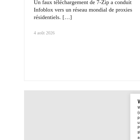
Un faux téléchargement de 7-Zip a conduit
Infoblox vers un réseau mondial de proxies
résidentiels.
4 août 2026
W
(
p
u
P
I
a