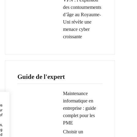
des contournements
d’âge au Royaume-
Uni révèle une
menace cyber
croissante
Guide de l'expert
Maintenance
informatique en
es
entreprise : guide
ur
complet pour les
of
PME
s,
ng
Choisir un
nd