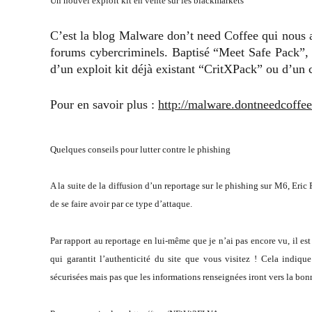
Un nouvel exploit kit en vente sur les blackmarkets
C’est la blog Malware don’t need Coffee qui nous a
forums cybercriminels. Baptisé “Meet Safe Pack”, i
d’un exploit kit déjà existant “CritXPack” ou d’u
Pour en savoir plus :
http://malware.dontneedcoffe
Quelques conseils pour lutter contre le phishing
A la suite de la diffusion d’un reportage sur le phishing sur M6, Eric
de se faire avoir par ce type d’attaque.
Par rapport au reportage en lui-même que je n’ai pas encore vu, il es
qui garantit l’authenticité du site que vous visitez ! Cela indiq
sécurisées mais pas que les informations renseignées iront vers la bon