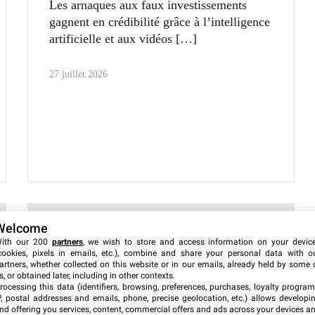
Les arnaques aux faux investissements
gagnent en crédibilité grâce à l’intelligence
artificielle et aux vidéos
27 juillet 2026
Welcome
ith our 200
partners
, we wish to store and access information on your devic
cookies, pixels in emails, etc.), combine and share your personal data with o
artners, whether collected on this website or in our emails, already held by some 
s, or obtained later, including in other contexts.
rocessing this data (identifiers, browsing, preferences, purchases, loyalty program
P, postal addresses and emails, phone, precise geolocation, etc.) allows developi
nd offering you services, content, commercial offers and ads across your devices a