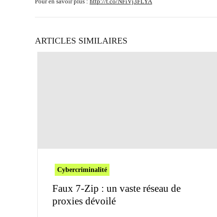
Pour en savoir plus :
http://t.co/NFiVj3FLYA
ARTICLES SIMILAIRES
Cybercriminalité
Faux 7-Zip : un vaste réseau de
proxies dévoilé