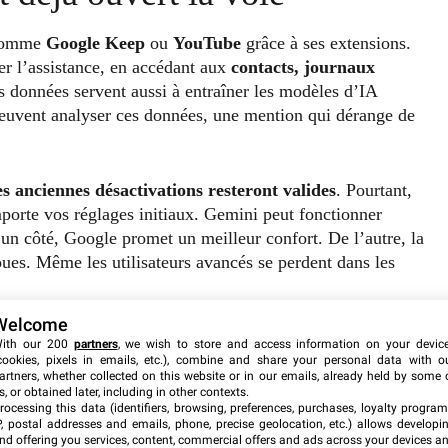
 comme
Google Keep
ou
YouTube
grâce à ses extensions.
er l’assistance, en accédant aux
contacts, journaux
s données servent aussi à entraîner les modèles d’IA
 peuvent analyser ces données, une mention qui dérange de
es anciennes désactivations resteront valides
. Pourtant,
orte vos réglages initiaux. Gemini peut fonctionner
’un côté, Google promet un meilleur confort. De l’autre, la
ues. Même les utilisateurs avancés se perdent dans les
Welcome
us complexes
ith our 200
partners
, we wish to store and access information on your devic
cookies, pixels in emails, etc.), combine and share your personal data with o
artners, whether collected on this website or in our emails, already held by some 
 dans plusieurs couches de menus système. Android permet
s, or obtained later, including in other contexts.
Gestionnaire d’autorisations
, mais peu de gens y
rocessing this data (identifiers, browsing, preferences, purchases, loyalty program
P, postal addresses and emails, phone, precise geolocation, etc.) allows developi
ages ou micros méritent pourtant
une vérification
nd offering you services, content, commercial offers and ads across your devices a