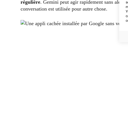
régulière
. Gemini peut agir rapidement sans alerte 
s
m
conversation est utilisée pour autre chose.
Y
c
c