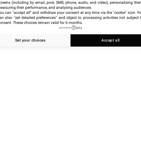
claire. Difficile alors de savoir à quel moment une
creens (including by email, post, SMS, phone, audio, and video), personalising the
easuring their performance, and analysing audiences.
ou can "accept all" and withdraw your consent at any time via the "cookie" icon
. Y
an also "set detailed preferences" and object to processing activities not subject 
onsent. These choices remain valid for 6 months.
powered by
Set your choices
Accept all