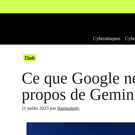
Aller
au
contenu
Cyberattaques
Cyber
Flash
Ce que Google ne
propos de Gemini
11 juillet 2025
par
Harimaholy