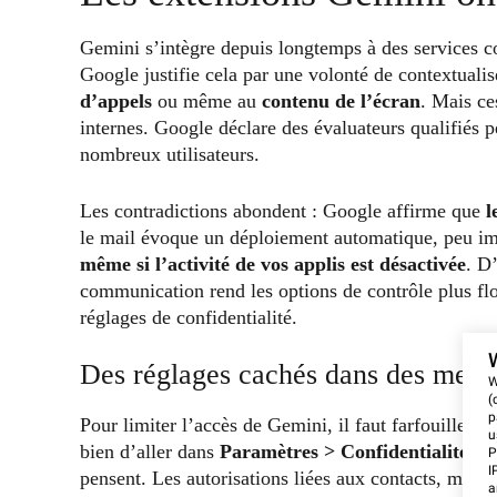
Gemini s’intègre depuis longtemps à des services
Google justifie cela par une volonté de contextualis
d’appels
ou même au
contenu de l’écran
. Mais ce
internes. Google déclare des évaluateurs qualifiés
nombreux utilisateurs.
Les contradictions abondent : Google affirme que
l
le mail évoque un déploiement automatique, peu imp
même si l’activité de vos applis est désactivée
. D
communication rend les options de contrôle plus flo
réglages de confidentialité.
Des réglages cachés dans des men
W
(
p
Pour limiter l’accès de Gemini, il faut farfouiller
u
bien d’aller dans
Paramètres > Confidentialité > 
P
I
pensent. Les autorisations liées aux contacts, mess
a