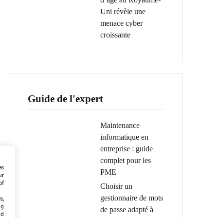
Uni révèle une
menace cyber
croissante
Guide de l'expert
Maintenance
informatique en
entreprise : guide
complet pour les
es
PME
ur
of
Choisir un
gestionnaire de mots
s,
ng
de passe adapté à
nd