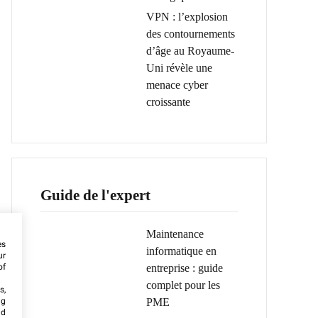
VPN : l’explosion
des contournements
d’âge au Royaume-
Uni révèle une
menace cyber
croissante
Guide de l'expert
Maintenance
es
informatique en
ur
entreprise : guide
of
complet pour les
s,
PME
ng
nd