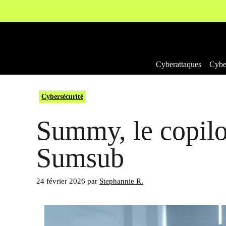
Aller
au
contenu
Cyberattaques
Cyber
Cybersécurité
Summy, le copilo
Sumsub
24 février 2026
par
Stephannie R.