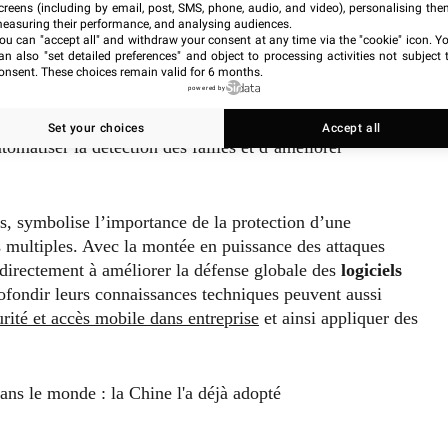
nt sur la résilience des
creens (including by email, post, SMS, phone, audio, and video), personalising the
easuring their performance, and analysing audiences.
s
ou can "accept all" and withdraw your consent at any time via the "cookie" icon
. Y
an also "set detailed preferences" and object to processing activities not subject 
onsent. These choices remain valid for 6 months.
powered by
on de capitaux vise à instaurer une dynamique durable où la
ble pour le développement technologique.
Les technologies
Set your choices
Accept all
tomatiser la détection des failles et d’améliorer
es, symbolise l’importance de la protection d’une
multiples. Avec la montée en puissance des attaques
e directement à améliorer la défense globale des
logiciels
rofondir leurs connaissances techniques peuvent aussi
rité et accès mobile dans entreprise
et ainsi appliquer des