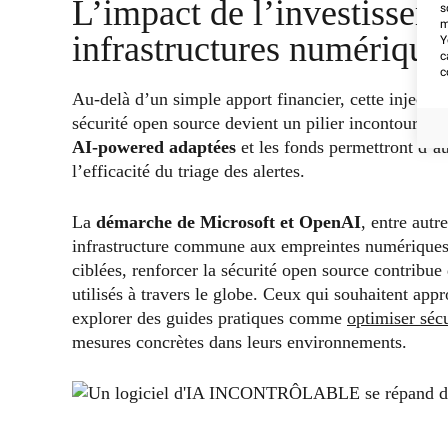
L’impact de l’investisseme
s
m
infrastructures numérique
Y
c
c
Au-delà d’un simple apport financier, cette injecti
sécurité open source devient un pilier incontourna
AI-powered adaptées
et les fonds permettront d’au
l’efficacité du triage des alertes.
La
démarche de Microsoft et OpenAI
, entre autr
infrastructure commune aux empreintes numériques 
ciblées, renforcer la sécurité open source contribu
utilisés à travers le globe. Ceux qui souhaitent app
explorer des guides pratiques comme
optimiser sécu
mesures concrètes dans leurs environnements.