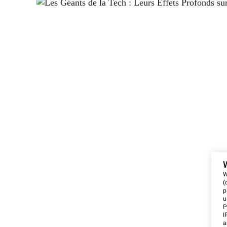
W
(
p
u
P
I
a