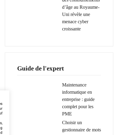
d’âge au Royaume-
Uni révèle une
menace cyber
croissante
Guide de l'expert
Maintenance
informatique en
entreprise : guide
es
complet pour les
ur
PME
of
Choisir un
s,
ng
gestionnaire de mots
nd