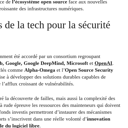
nce de
l’écosystème open source
face aux nouvelles
croissante des infrastructures numériques.
 de la tech pour la sécurité
mment été accordé par un consortium regroupant
b, Google, Google DeepMind, Microsoft
et
OpenAI
.
s clés comme
Alpha-Omega
et l’
Open Source Security
e à développer des solutions durables capables de
l’afflux croissant de vulnérabilités.
ré la découverte de failles, mais aussi la complexité des
 à rude épreuve les ressources des mainteneurs qui doivent
 fonds investis permettront d’instaurer des mécanismes
rts s’inscrivent dans une réelle volonté d’
innovation
le du
logiciel libre
.