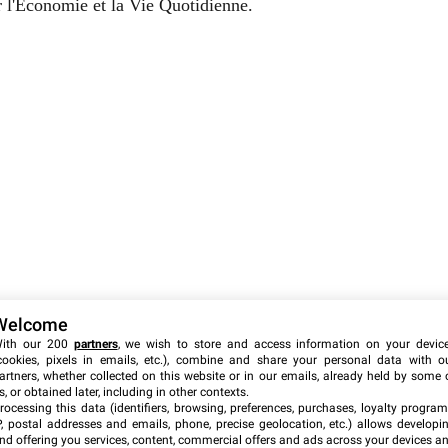
Welcome
ith our 200
partners
, we wish to store and access information on your devic
cookies, pixels in emails, etc.), combine and share your personal data with o
artners, whether collected on this website or in our emails, already held by some 
s, or obtained later, including in other contexts.
rocessing this data (identifiers, browsing, preferences, purchases, loyalty program
P, postal addresses and emails, phone, precise geolocation, etc.) allows developi
nd offering you services, content, commercial offers and ads across your devices a