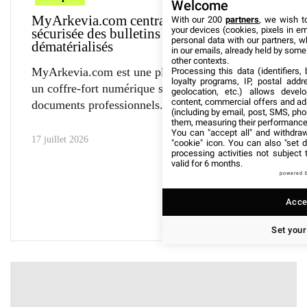
Welcome
MyArkevia.com centralise la gestion
With our 200
partners
, we wish t
your devices (cookies, pixels in em
sécurisée des bulletins de paie
personal data with our partners, w
dématérialisés
in our emails, already held by some o
other contexts.
MyArkevia.com est une plateforme qui propose
Processing this data (identifiers,
loyalty programs, IP, postal add
un coffre-fort numérique sécurisé pour les
geolocation, etc.) allows devel
content, commercial offers and ad
documents professionnels. Ce
(including by email, post, SMS, pho
them, measuring their performance
You can "accept all" and withdraw
17 juillet 2026
"cookie" icon
. You can also "set d
processing activities not subject
valid for 6 months.
powered 
Accep
Set your