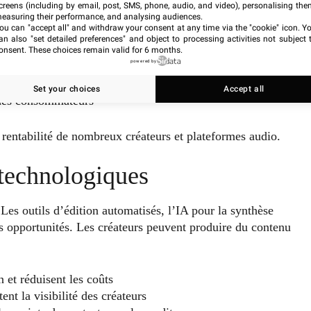
creens (including by email, post, SMS, phone, audio, and video), personalising the
sent dans le sponsoring de podcasts et les annonces audio
easuring their performance, and analysing audiences.
ou can "accept all" and withdraw your consent at any time via the "cookie" icon
. Y
an also "set detailed preferences" and object to processing activities not subject 
onsent. These choices remain valid for 6 months.
powered by
iteurs jusqu’au bout
 sur investissement
Set your choices
Accept all
é des consommateurs
 rentabilité de nombreux créateurs et plateformes audio.
 technologiques
Les outils d’édition automatisés, l’IA pour la synthèse
es opportunités. Les créateurs peuvent produire du contenu
 et réduisent les coûts
t la visibilité des créateurs