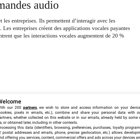
mandes audio
 les entreprises. Ils permettent d’interagir avec les
. Les entreprises créent des applications vocales payantes
ntrent que les interactions vocales augmentent de 20 %
Welcome
taire pour les créateurs et développeurs.
ith our 200
partners
, we wish to store and access information on your devic
cookies, pixels in emails, etc.), combine and share your personal data with o
artners, whether collected on this website or in our emails, already held by some 
dio
s, or obtained later, including in other contexts.
rocessing this data (identifiers, browsing, preferences, purchases, loyalty program
P, postal addresses and emails, phone, precise geolocation, etc.) allows developi
nd offering you services, content, commercial offers and ads across your devices a
es taux de mémorisation des messages sont supérieurs à