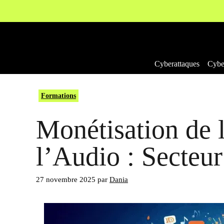
Aller
au
contenu
Cyberattaques
Cyber
Formations
Monétisation de l
l’Audio : Secteu
27 novembre 2025
par
Dania