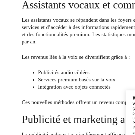
Assistants vocaux et com
Les assistants vocaux se répandent dans les foyers et
services et d’accéder à des informations rapidement
et des fonctionnalités premium. Les statistiques mo
par an.
Les revenus liés à la voix se diversifient grâce à :
Publicités audio ciblées
Services premium basés sur la voix
Intégration avec objets connectés
Ces nouvelles méthodes offrent un revenu complémen
W
(
p
Publicité et marketing au
u
P
I
a
La publicité audio est particulièrement efficace. L