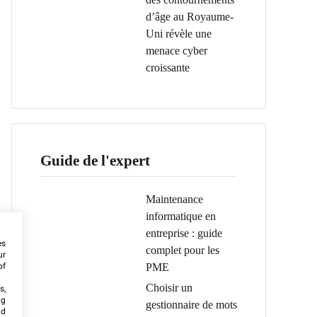
d’âge au Royaume-
Uni révèle une
menace cyber
croissante
Guide de l'expert
Maintenance
informatique en
entreprise : guide
es
complet pour les
ur
PME
of
Choisir un
s,
ng
gestionnaire de mots
nd