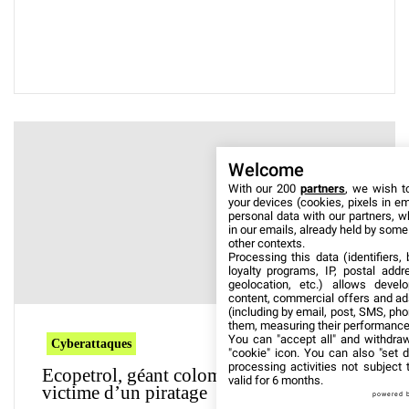
Welcome
With our 200
partners
, we wish t
your devices (cookies, pixels in em
personal data with our partners, w
in our emails, already held by some o
other contexts.
Processing this data (identifiers,
loyalty programs, IP, postal add
geolocation, etc.) allows devel
content, commercial offers and ad
(including by email, post, SMS, pho
them, measuring their performance
You can "accept all" and withdraw
Cyberattaques
"cookie" icon
. You can also "set d
processing activities not subject
Ecopetrol, géant colombien de l’énergie,
valid for 6 months.
victime d’un piratage
powered 