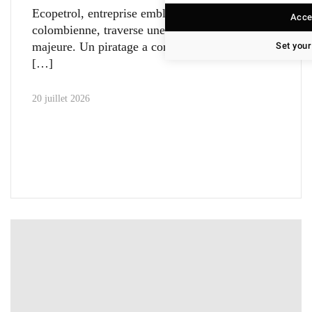
Ecopetrol, entreprise emblématique
Accep
colombienne, traverse une crise numérique
majeure. Un piratage a compromis les données
Set your
20 juillet 2026