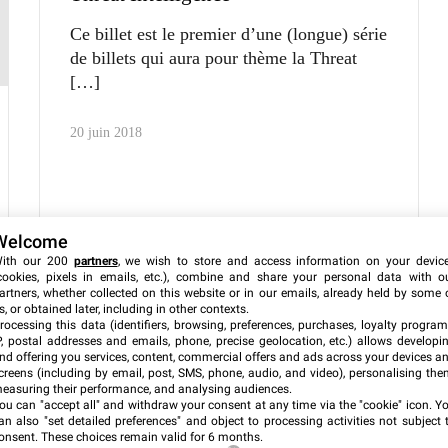
Ce billet est le premier d’une (longue) série
de billets qui aura pour thème la Threat
20 juin 2018
Welcome
ith our 200
partners
, we wish to store and access information on your devic
cookies, pixels in emails, etc.), combine and share your personal data with o
artners, whether collected on this website or in our emails, already held by some 
s, or obtained later, including in other contexts.
rocessing this data (identifiers, browsing, preferences, purchases, loyalty program
P, postal addresses and emails, phone, precise geolocation, etc.) allows developi
nd offering you services, content, commercial offers and ads across your devices a
creens (including by email, post, SMS, phone, audio, and video), personalising the
easuring their performance, and analysing audiences.
ou can "accept all" and withdraw your consent at any time via the "cookie" icon
. Y
an also "set detailed preferences" and object to processing activities not subject 
onsent. These choices remain valid for 6 months.