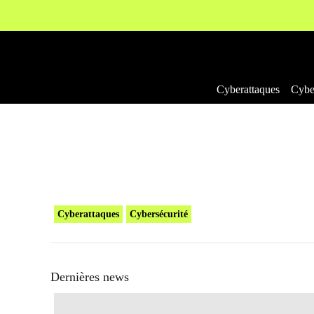
Aller
au
contenu
Cyberattaques
Cyber
Cyberattaques
Cybersécurité
Dernières news