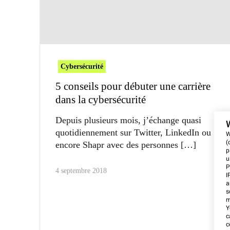
Cybersécurité
5 conseils pour débuter une carrière
dans la cybersécurité
Depuis plusieurs mois, j’échange quasi
quotidiennement sur Twitter, LinkedIn ou
W
(
encore Shapr avec des personnes
p
u
P
4 septembre 2018
I
a
s
m
Y
c
c