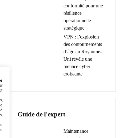
conformité pour une
résilience
opérationnelle
stratégique
VPN : l’explosion
des contournements
d’âge au Royaume-
Uni révèle une
menace cyber
croissante
es
ur
of
s,
ng
nd
Guide de l'expert
m,
ou
to
Maintenance